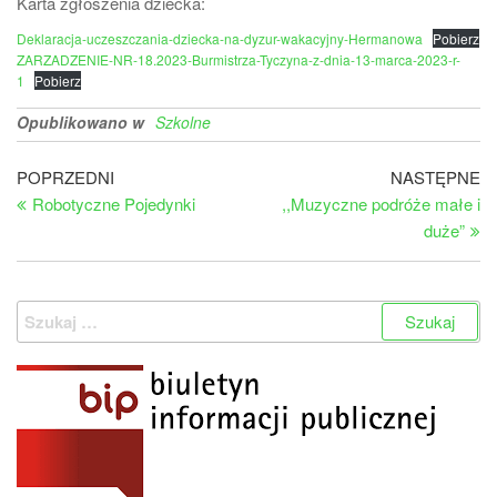
Karta zgłoszenia dziecka:
Deklaracja-uczeszczania-dziecka-na-dyzur-wakacyjny-Hermanowa
Pobierz
ZARZADZENIE-NR-18.2023-Burmistrza-Tyczyna-z-dnia-13-marca-2023-r-
1
Pobierz
Opublikowano w
Szkolne
Nawigacja
Poprzedni
Na
POPRZEDNI
NASTĘPNE
wpis
wp
Robotyczne Pojedynki
,,Muzyczne podróże małe i
wpisu
duże”
Szukaj: