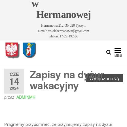
w
Hermanowej
Hermanowa 212, 36-020 Tyczyn,
e-mail: szkolahermanowa@gmail.com
telefon: 17-22-192-60
Szkoła
Szkoła
MENU
Podstawowa
Podstawowa
im. Św.
Zapisy na dyżur
im. Św.
Królowej
CZE
14
Wyłączono
Jadwigi w
Królowej
wakacyjny
Hermanowej
2024
Jadwigi w
przez
ADMINMK
Hermanowej
Pragniemy przypomnieć, że przyjmujemy zapisy na dyżur