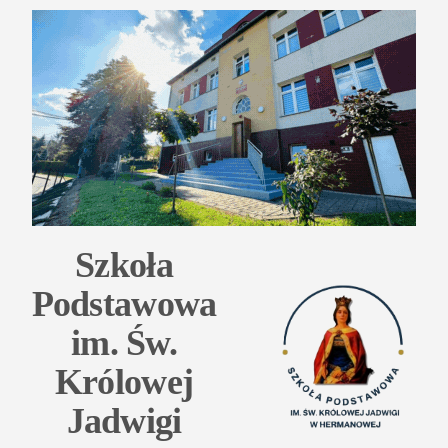
Przejdź
do
treści
Szkoła
Podstawowa
im. Św.
Królowej
Jadwigi