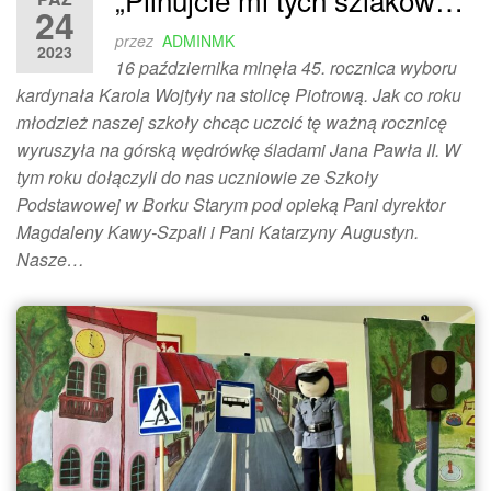
24
przez
ADMINMK
2023
16 października minęła 45. rocznica wyboru
kardynała Karola Wojtyły na stolicę Piotrową. Jak co roku
młodzież naszej szkoły chcąc uczcić tę ważną rocznicę
wyruszyła na górską wędrówkę śladami Jana Pawła II. W
tym roku dołączyli do nas uczniowie ze Szkoły
Podstawowej w Borku Starym pod opieką Pani dyrektor
Magdaleny Kawy-Szpali i Pani Katarzyny Augustyn.
Nasze…