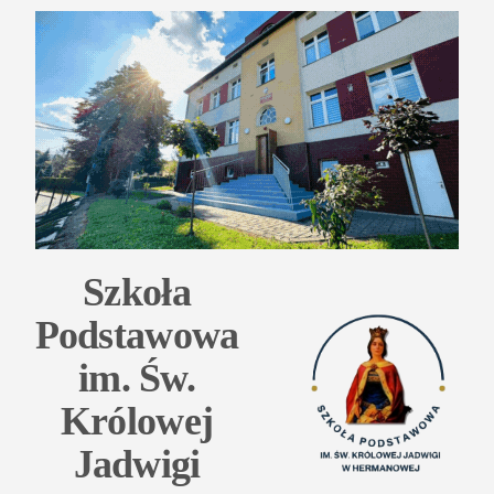
Przejdź
do
treści
Szkoła
Podstawowa
im. Św.
Królowej
Jadwigi