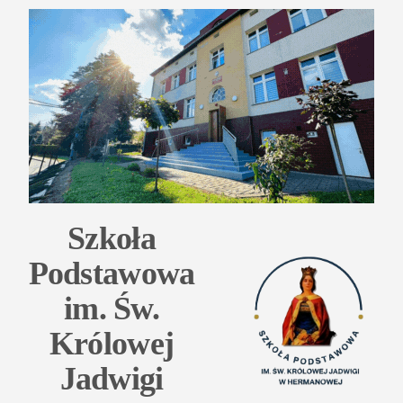
Przejdź
do
treści
Szkoła
Podstawowa
im. Św.
Królowej
Jadwigi