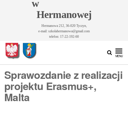
w
Hermanowej
Hermanowa 212, 36-020 Tyczyn,
e-mail: szkolahermanowa@gmail.com
telefon: 17-22-192-60
Szkoła
Szkoła
MENU
Podstawowa
Podstawowa
im. Św.
Sprawozdanie z realizacji
im. Św.
Królowej
Jadwigi w
Królowej
projektu Erasmus+,
Hermanowej
Jadwigi w
Malta
Hermanowej