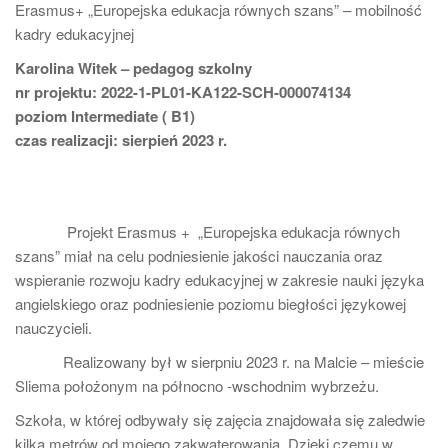
Erasmus+ „Europejska edukacja równych szans” – mobilność
kadry edukacyjnej
Karolina Witek – pedagog szkolny
nr projektu: 2022-1-PL01-KA122-SCH-000074134
poziom Intermediate ( B1)
czas realizacji: sierpień 2023 r.
Projekt Erasmus + „Europejska edukacja równych
szans” miał na celu podniesienie jakości nauczania oraz
wspieranie rozwoju kadry edukacyjnej w zakresie nauki języka
angielskiego oraz podniesienie poziomu biegłości językowej
nauczycieli.
Realizowany był w sierpniu 2023 r. na Malcie – mieście
Sliema położonym na północno -wschodnim wybrzeżu.
Szkoła, w której odbywały się zajęcia znajdowała się zaledwie
kilka metrów od mojego zakwaterowania. Dzięki czemu w