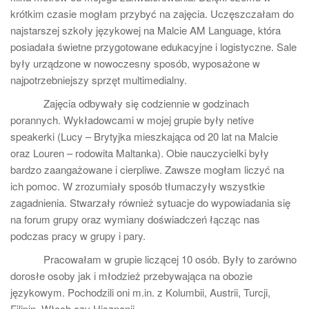
krótkim czasie mogłam przybyć na zajęcia. Uczęszczałam do
najstarszej szkoły językowej na Malcie AM Language, która
posiadała świetne przygotowane edukacyjne i logistyczne. Sale
były urządzone w nowoczesny sposób, wyposażone w
najpotrzebniejszy sprzęt multimedialny.
Zajęcia odbywały się codziennie w godzinach
porannych. Wykładowcami w mojej grupie były netive
speakerki (Lucy – Brytyjka mieszkająca od 20 lat na Malcie
oraz Louren – rodowita Maltanka). Obie nauczycielki były
bardzo zaangażowane i cierpliwe. Zawsze mogłam liczyć na
ich pomoc. W zrozumiały sposób tłumaczyły wszystkie
zagadnienia. Stwarzały również sytuacje do wypowiadania się
na forum grupy oraz wymiany doświadczeń łącząc nas
podczas pracy w grupy i pary.
Pracowałam w grupie liczącej 10 osób. Były to zarówno
dorosłe osoby jak i młodzież przebywająca na obozie
językowym. Pochodzili oni m.in. z Kolumbii, Austrii, Turcji,
Filipin, Włoch czy Hiszpanii.