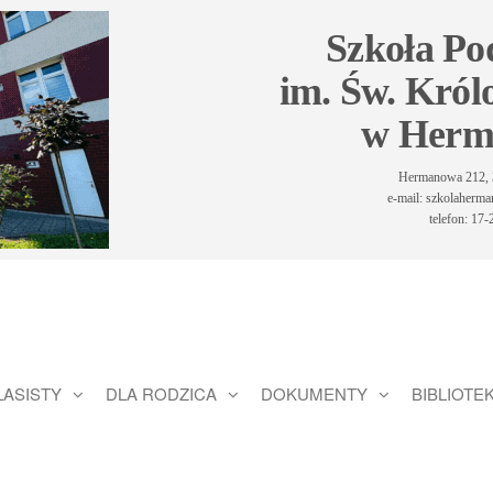
Szkoła P
im. Św. Król
w Herm
Hermanowa 212, 
e-mail: szkolaher
telefon: 17
LASISTY
DLA RODZICA
DOKUMENTY
BIBLIOTE