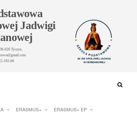
odstawowa
owej Jadwigi
anowej
36-020 Tyczyn,
manowa@gmail.com
-22-192-60
KA
ERASMUS+
ERASMUS+ EP