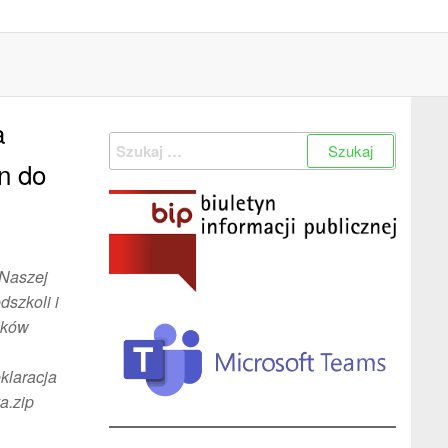
a
Szukaj:
n do
 Naszej
szkoli i
ników
eklaracja
a.zip