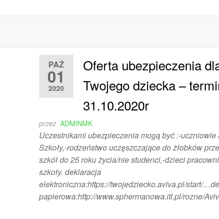
Oferta ubezpieczenia dl
PAŹ
01
Twojego dziecka – termi
2020
31.10.2020r
przez
ADMINMK
Uczestnikami ubezpieczenia mogą być :-uczniowie
Szkoły,-rodzeństwo uczęszczające do żłobków przed
szkół do 25 roku życia/nie studenci,-dzieci pracow
szkoły. deklaracja
elektroniczna:https://twojedziecko.aviva.pl/start/…d
papierowa:http://www.sphermanowa.itl.pl/rozne/Aviv