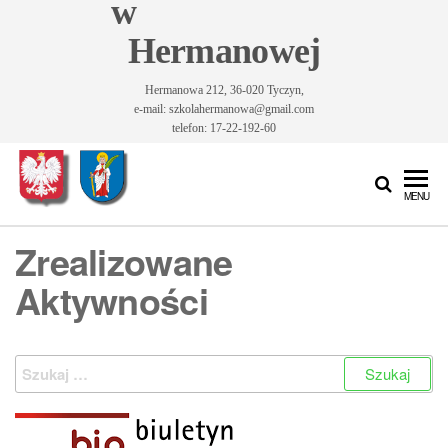
w
Hermanowej
Hermanowa 212, 36-020 Tyczyn,
e-mail: szkolahermanowa@gmail.com
telefon: 17-22-192-60
Szkoła
Szkoła
MENU
Podstawowa
Podstawowa
im. Św.
Zrealizowane
im. Św.
Królowej
Jadwigi w
Królowej
Aktywności
Hermanowej
Jadwigi w
Hermanowej
Szukaj: