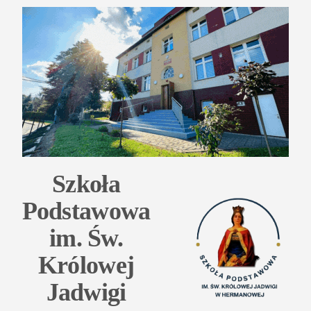
Przejdź
do
treści
Szkoła
Podstawowa
im. Św.
Królowej
Jadwigi