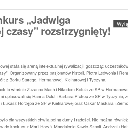
nkurs „Jadwiga
Wył
 czasy” rozstrzygnięty!
j stała się areną intelektualnej rywalizacji, goszcząc uczestnikó
y”. Organizowany przez pasjonatów historii, Piotra Ledwonia i Ren
ł: z Borku Starego, Hermanowej, Kielnarowej i Tyczyna.
epok to właśnie Zuzanna Mach i Nikodem Kotula ze SP w Hermanowej
imi uplasowali się Hanna Dolot i Barbara Prokop ze SP w Tyczynie, 
a i Łukasz Horzępa ze SP w Kielnarowej oraz Oskar Maskara i Ziemo
było dla wszystkich chwilą pełną dumy i radości. Nie można równie
ów do konkursu: Marii Horyń, Magdalenie Kawie-Szpali, Andrzeju Hał