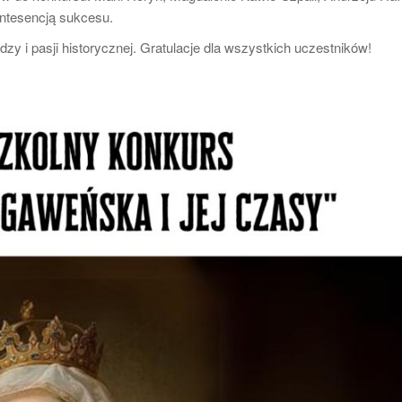
intesencją sukcesu.
dzy i pasji historycznej. Gratulacje dla wszystkich uczestników!