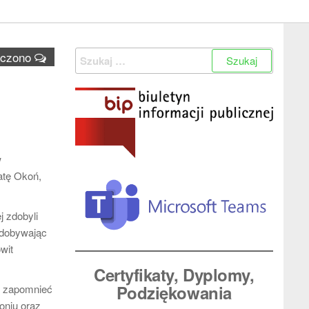
Szukaj:
ączono
w
atę Okoń,
 zdobyli
zdobywając
wit
Certyfikaty, Dyplomy
,
Podziękowania
ż zapomnieć
oniu oraz