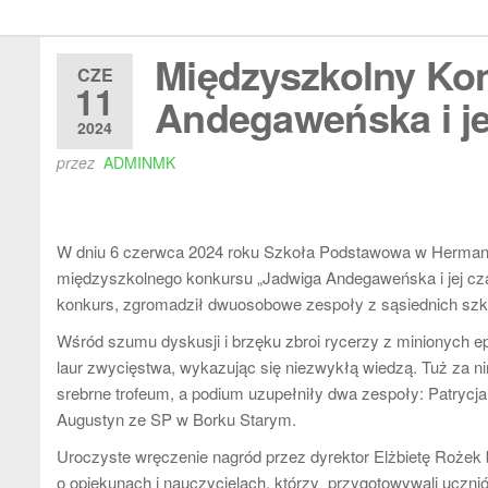
Międzyszkolny Ko
CZE
11
Andegaweńska i jej
2024
przez
ADMINMK
W dniu 6 czerwca 2024 roku Szkoła Podstawowa w Hermanowe
międzyszkolnego konkursu „Jadwiga Andegaweńska i jej czas
konkurs, zgromadził dwuosobowe zespoły z sąsiednich szkó
Wśród szumu dyskusji i brzęku zbroi rycerzy z minionych 
laur zwycięstwa, wykazując się niezwykłą wiedzą. Tuż za n
srebrne trofeum, a podium uzupełniły dwa zespoły: Patrycj
Augustyn ze SP w Borku Starym.
Uroczyste wręczenie nagród przez dyrektor Elżbietę Rożek 
o opiekunach i nauczycielach, którzy przygotowywali uczni