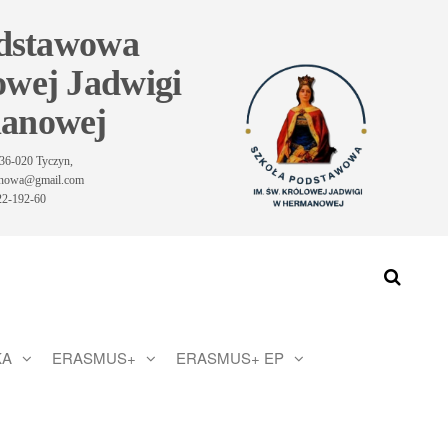
odstawowa
owej Jadwigi
anowej
36-020 Tyczyn,
manowa@gmail.com
-22-192-60
KA
ERASMUS+
ERASMUS+ EP