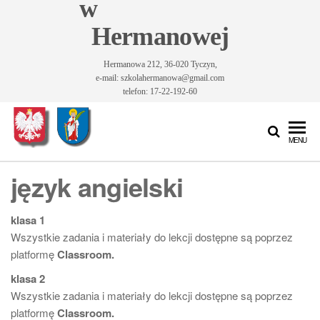
w
Hermanowej
Hermanowa 212, 36-020 Tyczyn,
e-mail: szkolahermanowa@gmail.com
telefon: 17-22-192-60
Szkoła
Szkoła
MENU
Podstawowa
Podstawowa
im. Św.
język angielski
im. Św.
Królowej
Jadwigi w
Królowej
Hermanowej
klasa 1
Jadwigi w
Wszystkie zadania i materiały do lekcji dostępne są poprzez
Hermanowej
platformę
Classroom.
klasa 2
Wszystkie zadania i materiały do lekcji dostępne są poprzez
platformę
Classroom.