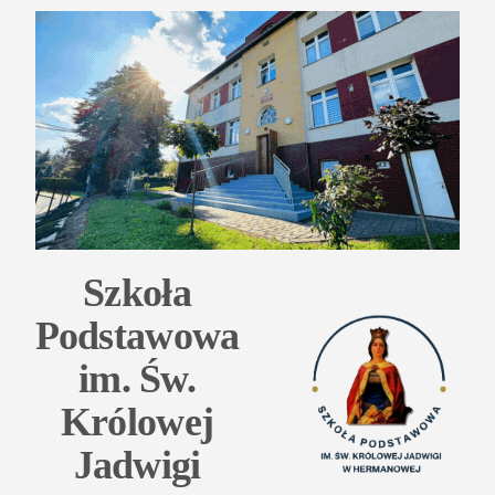
Przejdź
do
treści
Szkoła
Podstawowa
im. Św.
Królowej
Jadwigi