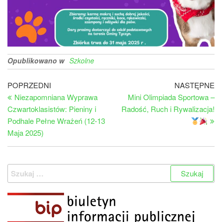
Opublikowano w
Szkolne
Nawigacja
Poprzedni
Na
POPRZEDNI
NASTĘPNE
wpis
wp
Niezapomniana Wyprawa
Mini Olimpiada Sportowa –
wpisu
Czwartoklasistów: Pieniny i
Radość, Ruch i Rywalizacja!
Podhale Pełne Wrażeń (12-13
Maja 2025)
Szukaj: