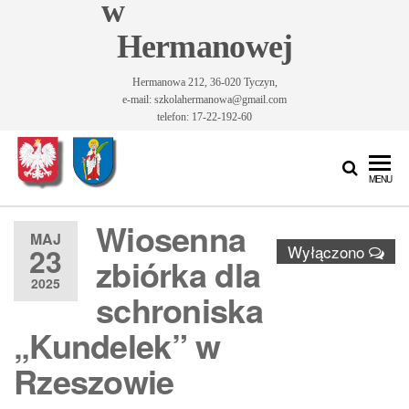
w
Hermanowej
Hermanowa 212, 36-020 Tyczyn,
e-mail: szkolahermanowa@gmail.com
telefon: 17-22-192-60
Szkoła
Szkoła
MENU
Podstawowa
Podstawowa
im. Św.
Wiosenna
im. Św.
Królowej
MAJ
23
Wyłączono
Jadwigi w
Królowej
zbiórka dla
Hermanowej
2025
Jadwigi w
schroniska
Hermanowej
„Kundelek” w
Rzeszowie