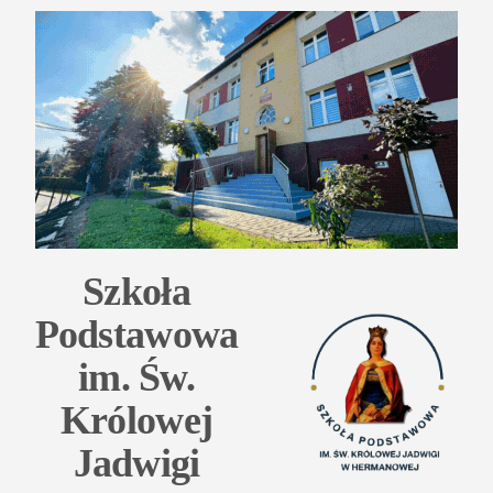
Przejdź
do
treści
Szkoła
Podstawowa
im. Św.
Królowej
Jadwigi