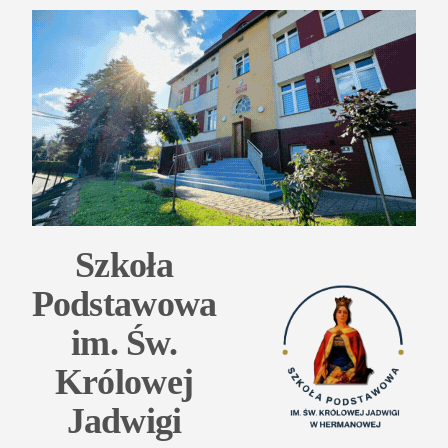
Przejdź
do
treści
Szkoła
Podstawowa
im. Św.
Królowej
Jadwigi