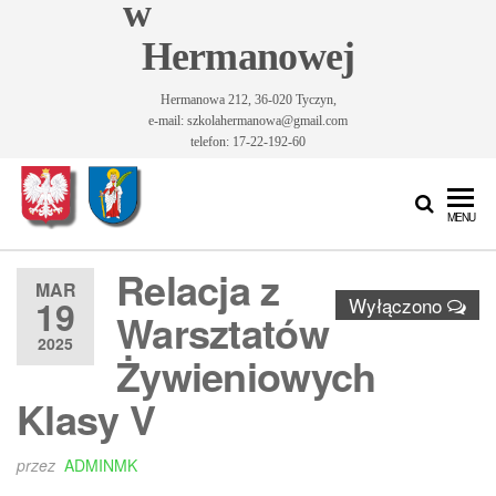
w
Hermanowej
Hermanowa 212, 36-020 Tyczyn,
e-mail: szkolahermanowa@gmail.com
telefon: 17-22-192-60
Szkoła
Szkoła
MENU
Podstawowa
Podstawowa
im. Św.
Relacja z
im. Św.
Królowej
MAR
19
Wyłączono
Jadwigi w
Królowej
Warsztatów
Hermanowej
2025
Jadwigi w
Żywieniowych
Hermanowej
Klasy V
przez
ADMINMK