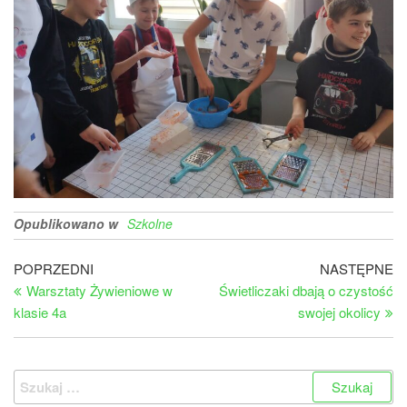
Opublikowano w
Szkolne
Nawigacja
Poprzedni
Na
POPRZEDNI
NASTĘPNE
wpis
wp
Warsztaty Żywieniowe w
Świetliczaki dbają o czystość
wpisu
klasie 4a
swojej okolicy
Szukaj: