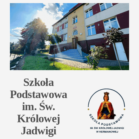
Przejdź
do
treści
Szkoła
Podstawowa
im. Św.
Królowej
Jadwigi