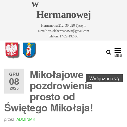
w
Hermanowej
Hermanowa 212, 36-020 Tyczyn,
e-mail: szkolahermanowa@gmail.com
telefon: 17-22-192-60
Szkoła
Szkoła
MENU
Podstawowa
Podstawowa
im. Św.
Mikołajowe
im. Św.
Królowej
GRU
08
Wyłączono
Jadwigi w
Królowej
pozdrowienia
Hermanowej
2025
Jadwigi w
prosto od
Hermanowej
Świętego Mikołaja!
przez
ADMINMK