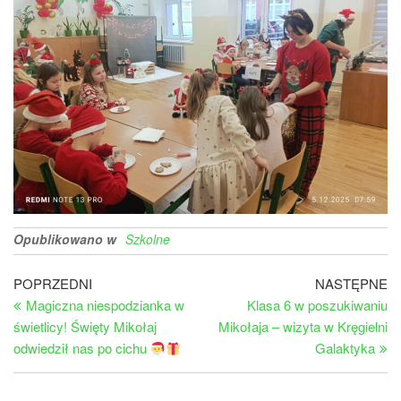
Opublikowano w
Szkolne
Nawigacja
Poprzedni
Na
POPRZEDNI
NASTĘPNE
wpis
wp
Magiczna niespodzianka w
Klasa 6 w poszukiwaniu
wpisu
świetlicy! Święty Mikołaj
Mikołaja – wizyta w Kręgielni
odwiedził nas po cichu
Galaktyka