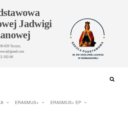
odstawowa
owej Jadwigi
anowej
36-020 Tyczyn,
manowa@gmail.com
-22-192-60
KA
ERASMUS+
ERASMUS+ EP