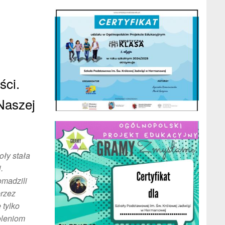
ści.
Naszej
oły stała
.
omadzili
przez
 tylko
oleniom