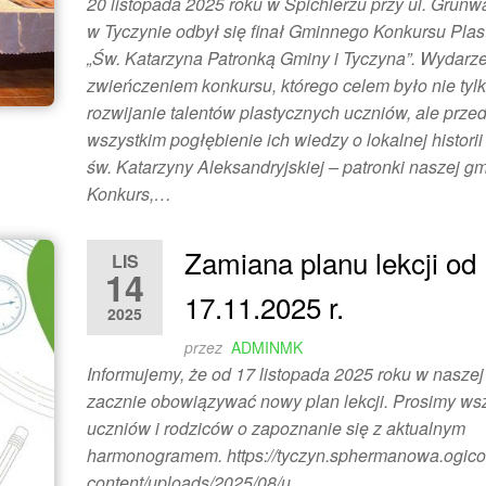
20 listopada 2025 roku w Spichlerzu przy ul. Grunw
w Tyczynie odbył się finał Gminnego Konkursu Pla
„Św. Katarzyna Patronką Gminy i Tyczyna”. Wydarze
zwieńczeniem konkursu, którego celem było nie tyl
rozwijanie talentów plastycznych uczniów, ale prze
wszystkim pogłębienie ich wiedzy o lokalnej historii 
św. Katarzyny Aleksandryjskiej – patronki naszej gm
Konkurs,…
Zamiana planu lekcji od
LIS
14
17.11.2025 r.
2025
przez
ADMINMK
Informujemy, że od 17 listopada 2025 roku w naszej
zacznie obowiązywać nowy plan lekcji. Prosimy ws
uczniów i rodziców o zapoznanie się z aktualnym
harmonogramem. https://tyczyn.sphermanowa.ogico
content/uploads/2025/08/u