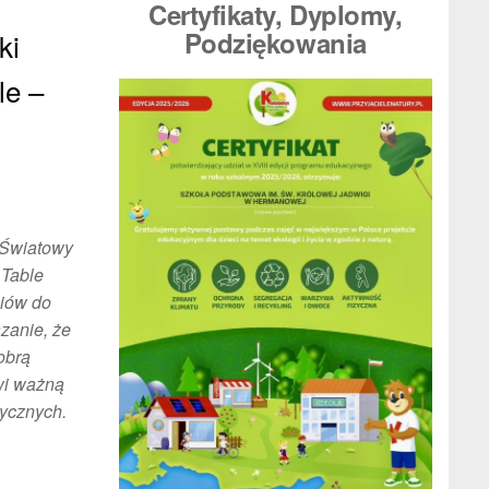
Certyfikaty, Dyplomy
,
Podziękowania
ki
le –
y Światowy
 Table
niów do
zanie, że
obrą
wi ważną
ycznych.