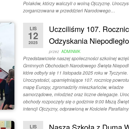
Polaków, którzy walczyli o wolną Ojczyznę. Uroczys
zorganizowana w przeddzień Narodowego…
Uczciliśmy 107. Roczni
LIS
12
Odzyskania Niepodległo
2025
przez
ADMINMK
Przedstawiciele naszej społeczności szkolnej wzięl
Gminnych Obchodach Narodowego Święta Niepodle
które odbyły się 11 listopada 2025 roku w Tyczynie.
Uroczystości, upamiętniające 107. rocznicę powrotu
mapę Europy, zgromadziły mieszkańców, władze
samorządowe, młodzież oraz liczne delegacje. Uro
obchody rozpoczęły się o godzinie 9:00 Mszą Świę
intencji Ojczyzny, odprawioną w Kościele Parafial
Nasza Szkoła z Dumą W
LIS