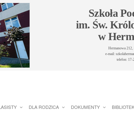
Szkoła P
im. Św. Król
w Herm
Hermanowa 212, 
e-mail: szkolaher
telefon: 17
LASISTY
DLA RODZICA
DOKUMENTY
BIBLIOTE