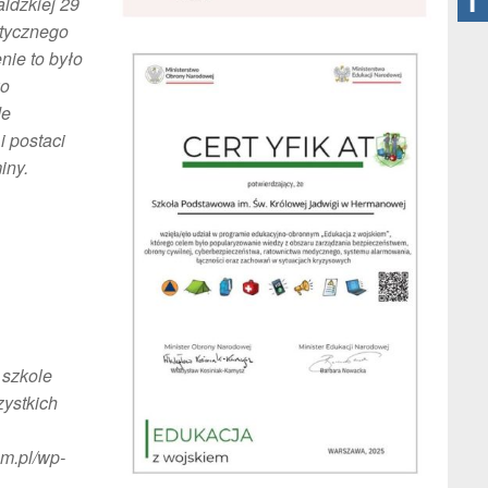
aldzkiej 29
stycznego
nie to było
ko
de
i postaci
iny.
 szkole
zystkich
m.pl/wp-