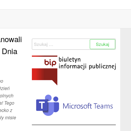
anowali
Szukaj:
z Dnia
go
Dzień
olnych
a! Tego
ecko z
ły misie