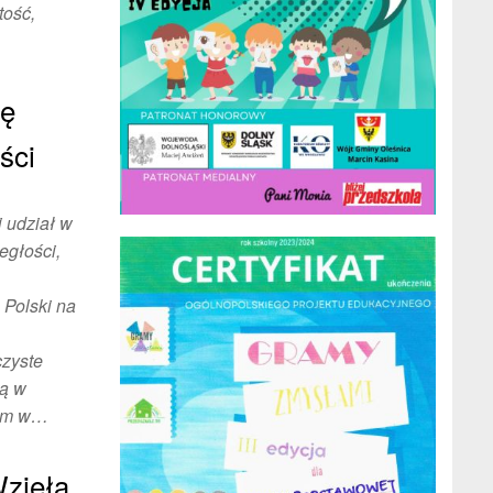
tość,
cę
ści
i udział w
głości,
 Polski na
czyste
tą w
nym w…
zięła