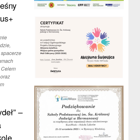
Leśny
mus+
mie
dzie,
w spacerze
ramach
. Celem
 oraz
ym
ydeł” –
a
kole