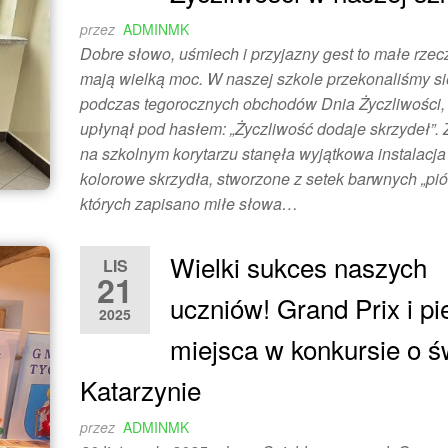
przez
ADMINMK
Dobre słowo, uśmiech i przyjazny gest to małe rzecz
mają wielką moc. W naszej szkole przekonaliśmy si
podczas tegorocznych obchodów Dnia Życzliwości, 
upłynął pod hasłem: „Życzliwość dodaje skrzydeł”. Z
na szkolnym korytarzu stanęła wyjątkowa instalacja 
kolorowe skrzydła, stworzone z setek barwnych „pió
których zapisano miłe słowa…
Wielki sukces naszych
LIS
21
uczniów! Grand Prix i p
2025
miejsca w konkursie o ś
Katarzynie
przez
ADMINMK