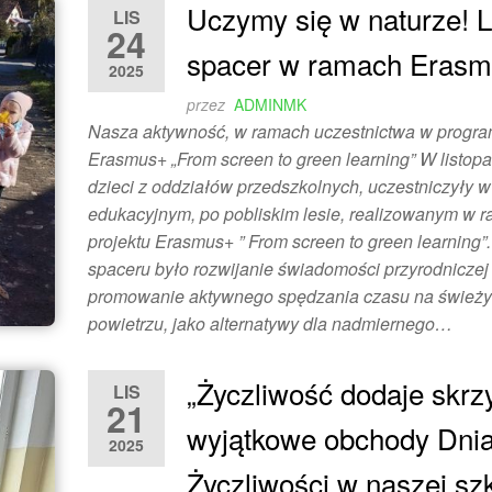
Uczymy się w naturze! 
LIS
24
spacer w ramach Eras
2025
przez
ADMINMK
Nasza aktywność, w ramach uczestnictwa w progra
Erasmus+ „From screen to green learning” W listopa
dzieci z oddziałów przedszkolnych, uczestniczyły 
edukacyjnym, po pobliskim lesie, realizowanym w 
projektu Erasmus+ ” From screen to green learning”
spaceru było rozwijanie świadomości przyrodniczej
promowanie aktywnego spędzania czasu na śwież
powietrzu, jako alternatywy dla nadmiernego…
„Życzliwość dodaje skrz
LIS
21
wyjątkowe obchody Dni
2025
Życzliwości w naszej sz