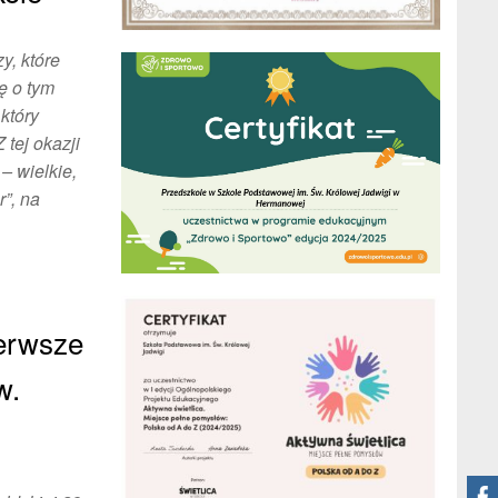
y, które
ę o tym
który
 tej okazji
– wielkie,
r”, na
ierwsze
w.