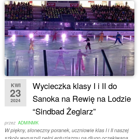
Wycieczka klasy I i II do
KWI
23
Sanoka na Rewię na Lodzie
2024
“Sindbad Żeglarz”
przez
ADMINMK
W piękny, słoneczny poranek, uczniowie klas I i II naszej
szkoły wyruszyli pełni entuzjazmu na długo oczekiwaną