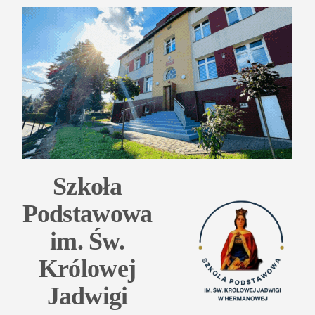
Przejdź
do
treści
Szkoła
Podstawowa
im. Św.
Królowej
Jadwigi