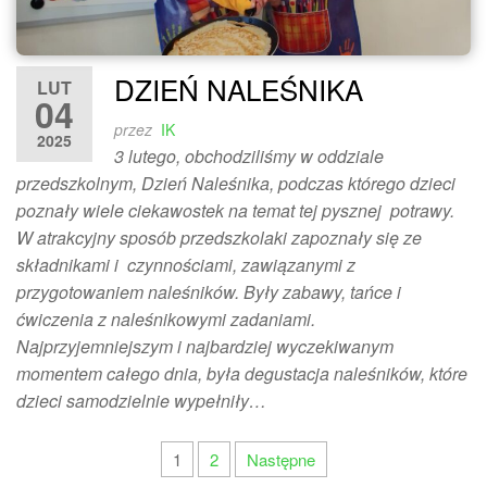
DZIEŃ NALEŚNIKA
LUT
04
przez
IK
2025
3 lutego, obchodziliśmy w oddziale
przedszkolnym, Dzień Naleśnika, podczas którego dzieci
poznały wiele ciekawostek na temat tej pysznej potrawy.
W atrakcyjny sposób przedszkolaki zapoznały się ze
składnikami i czynnościami, zawiązanymi z
przygotowaniem naleśników. Były zabawy, tańce i
ćwiczenia z naleśnikowymi zadaniami.
Najprzyjemniejszym i najbardziej wyczekiwanym
momentem całego dnia, była degustacja naleśników, które
dzieci samodzielnie wypełniły…
Stronicowanie
1
2
Następne