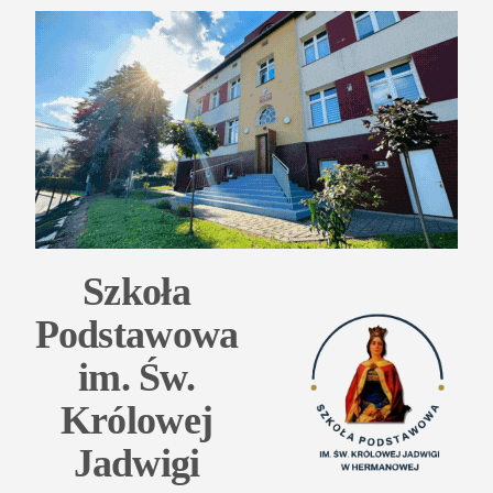
Przejdź
do
treści
Szkoła
Podstawowa
im. Św.
Królowej
Jadwigi