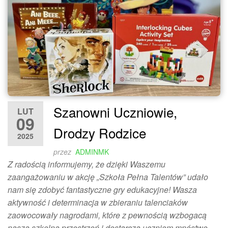
Szanowni Uczniowie,
LUT
09
Drodzy Rodzice
2025
przez
ADMINMK
Z radością informujemy, że dzięki Waszemu
zaangażowaniu w akcję „Szkoła Pełna Talentów” udało
nam się zdobyć fantastyczne gry edukacyjne! Wasza
aktywność i determinacja w zbieraniu talenciaków
zaowocowały nagrodami, które z pewnością wzbogacą
naszą szkolną przestrzeń i dostarczą uczniom mnóstwo