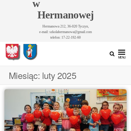
w
Hermanowej
Hermanowa 212, 36-020 Tyczyn,
e-mail: szkolahermanowa@gmail.com
telefon: 17-22-192-60
Szkoła
Szkoła
MENU
Podstawowa
Podstawowa
im. Św.
Miesiąc:
luty 2025
im. Św.
Królowej
Jadwigi w
Królowej
Hermanowej
Jadwigi w
Hermanowej