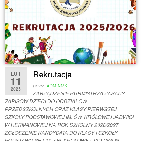
Rekrutacja
LUT
11
przez
ADMINMK
2025
ZARZĄDZENIE BURMISTRZA ZASADY
ZAPISÓW DZIECI DO ODDZIAŁÓW
PRZEDSZKOLNYCH ORAZ KLASY PIERWSZEJ
SZKOŁY PODSTAWOWEJ IM. ŚW. KRÓLOWEJ JADWIGI
W HERMANOWEJ NA ROK SZKOLNY 2026/2027
ZGŁOSZENIE KANDYDATA DO KLASY I SZKOŁY
PODSTAWOWEJ IM. ŚW. KRÓLOWEJ JADWIGI W