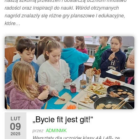
radości oraz inspiracji do nauki. Wśród otrzymanych
nagród znalazły się różne gry planszowe i edukacyjne,
które…
„Bycie fit jest git!”
LUT
09
przez
ADMINMK
2025
Warsztaty dla uczniów klasy 4A i 4B- ze