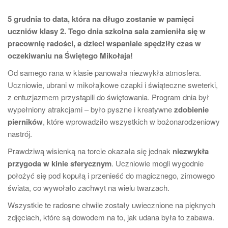
5 grudnia to data, która na długo zostanie w pamięci
uczniów klasy 2. Tego dnia szkolna sala zamieniła się w
pracownię radości, a dzieci wspaniale spędziły czas w
oczekiwaniu na Świętego Mikołaja!
Od samego rana w klasie panowała niezwykła atmosfera.
Uczniowie, ubrani w mikołajkowe czapki i świąteczne sweterki,
z entuzjazmem przystąpili do świętowania. Program dnia był
wypełniony atrakcjami – było pyszne i kreatywne
zdobienie
pierników
, które wprowadziło wszystkich w bożonarodzeniowy
nastrój.
Prawdziwą wisienką na torcie okazała się jednak
niezwykła
przygoda w kinie sferycznym
. Uczniowie mogli wygodnie
położyć się pod kopułą i przenieść do magicznego, zimowego
świata, co wywołało zachwyt na wielu twarzach.
Wszystkie te radosne chwile zostały uwiecznione na pięknych
zdjęciach, które są dowodem na to, jak udana była to zabawa.