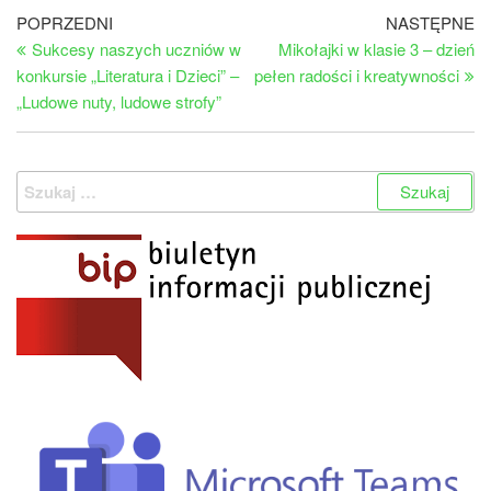
Nawigacja
Poprzedni
Na
POPRZEDNI
NASTĘPNE
wpis
wp
Sukcesy naszych uczniów w
Mikołajki w klasie 3 – dzień
wpisu
konkursie „Literatura i Dzieci” –
pełen radości i kreatywności
„Ludowe nuty, ludowe strofy”
Szukaj: