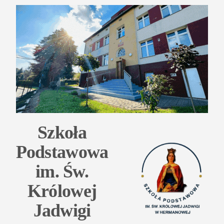
Przejdź
do
treści
Szkoła
Podstawowa
im. Św.
Królowej
Jadwigi