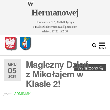
w
Hermanowej
Hermanowa 212, 36-020 Tyczyn,
e-mail: szkolahermanowa@gmail.com
telefon: 17-22-192-60
Szkoła
Szkoła
MENU
Podstawowa
Podstawowa
im. Św.
Magiczny Dzień
im. Św.
Królowej
GRU
05
Wyłączono
Jadwigi w
Królowej
z Mikołajem w
Hermanowej
2025
Jadwigi w
Klasie 2!
Hermanowej
przez
ADMINMK