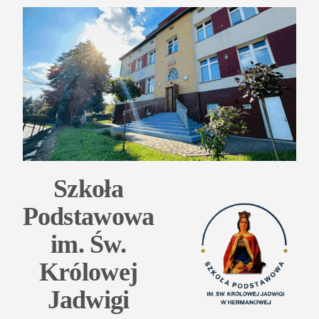
Przejdź
do
treści
Szkoła
Podstawowa
im. Św.
Królowej
Jadwigi