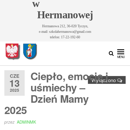
w
Hermanowej
Hermanowa 212, 36-020 Tyczyn,
e-mail: szkolahermanowa@gmail.com
telefon: 17-22-192-60
Szkoła
Szkoła
MENU
Podstawowa
Podstawowa
im. Św.
Ciepło, emocje i
im. Św.
Królowej
CZE
13
Wyłączono
Jadwigi w
Królowej
uśmiechy –
Hermanowej
2025
Jadwigi w
Dzień Mamy
Hermanowej
2025
przez
ADMINMK