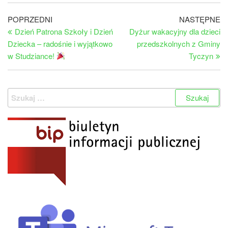
Nawigacja
Poprzedni
Na
POPRZEDNI
NASTĘPNE
wpis
wp
Dzień Patrona Szkoły i Dzień
Dyżur wakacyjny dla dzieci
wpisu
Dziecka – radośnie i wyjątkowo
przedszkolnych z Gminy
w Studziance!
Tyczyn
Szukaj: