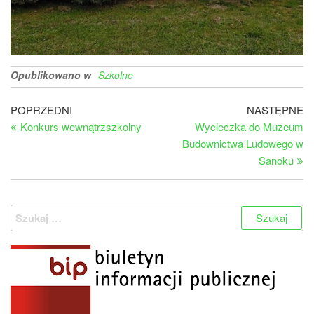
Opublikowano w
Szkolne
Nawigacja
Poprzedni
Na
POPRZEDNI
NASTĘPNE
wpis
wp
Konkurs wewnątrzszkolny
Wycieczka do Muzeum
wpisu
Budownictwa Ludowego w
Sanoku
Szukaj: