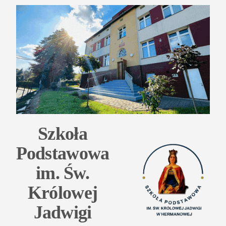
Przejdź
do
treści
Szkoła
Podstawowa
im. Św.
Królowej
Jadwigi