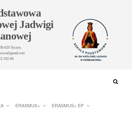
odstawowa
owej Jadwigi
anowej
36-020 Tyczyn,
manowa@gmail.com
-22-192-60
KA
ERASMUS+
ERASMUS+ EP