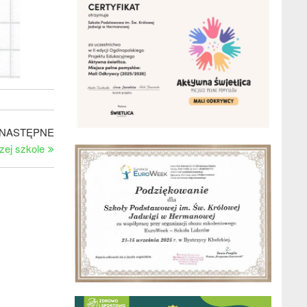
Następny
NASTĘPNE
wpis
zej szkole