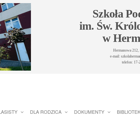
Szkoła P
im. Św. Król
w Herm
Hermanowa 212, 
e-mail: szkolaher
telefon: 17
LASISTY
DLA RODZICA
DOKUMENTY
BIBLIOTE