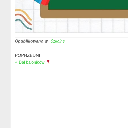
Opublikowano w
Szkolne
Nawigacja
Poprzedni
POPRZEDNI
wpis
Bal baloników
wpisu