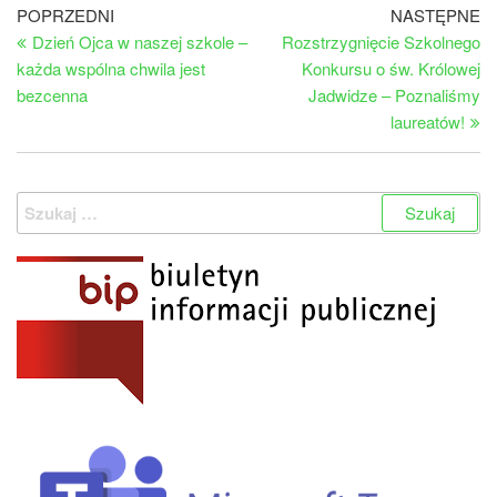
Nawigacja
Poprzedni
Na
POPRZEDNI
NASTĘPNE
wpis
wp
Dzień Ojca w naszej szkole –
Rozstrzygnięcie Szkolnego
wpisu
każda wspólna chwila jest
Konkursu o św. Królowej
bezcenna
Jadwidze – Poznaliśmy
laureatów!
Szukaj: