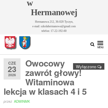
w
Hermanowej
Hermanowa 212, 36-020 Tyczyn,
e-mail: szkolahermanowa@gmail.com
telefon: 17-22-192-60
Szkoła
Szkoła
MENU
Podstawowa
Podstawowa
im. Św.
Owocowy
im. Św.
Królowej
CZE
23
Wyłączono
Jadwigi w
Królowej
zawrót głowy!
Hermanowej
2026
Jadwigi w
Witaminowa
Hermanowej
lekcja w klasach 4 i 5
przez
ADMINMK