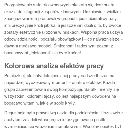
Przygotowanie sałatek owocowych okazało się doskonałą
okazją do integracji zespołów klasowych. Uczniowie z wielkim
zaangażowaniem pracowali w grupach: jedni obierali cytrusy,
inni precyzyjnie kroili jabłka, a jeszcze inni dbali o to, by owoce
zostały estetycznie ułożone w miskach. Wspólna praca uczyła
odpowiedzialności, podziału obowiązków i – co najważniejsze –
dawała mnóstwo radości. Śmiechom i radosnym pozom z
bananowymi „telefonami” nie było końca!
Kolorowa analiza efektów pracy
Po ciężkiej, ale satysfakcjonującej pracy nadszedł czas na
najbardziej wyczekiwany moment – analizę efektów. Każda
grupa zaprezentowała swoją kompozycję. Sałatki mieniły się
wszystkimi kolorami tęczy, co jest najlepszym dowodem na
bogactwo witamin, jakie w sobie kryły.
Degustacja była prawdziwą ucztą dla podniebienia. Uczniowie z
apetytem zajadali własnoręcznie przygotowane posiłki,
wymieniając się wrażeniami smakowymi. Wspólny posiłek był