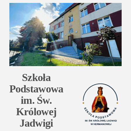
Przejdź
do
treści
Szkoła
Podstawowa
im. Św.
Królowej
Jadwigi