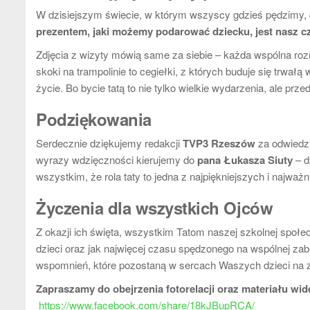
W dzisiejszym świecie, w którym wszyscy gdzieś pędzimy, 
prezentem, jaki możemy podarować dziecku, jest nasz c
Zdjęcia z wizyty mówią same za siebie – każda wspólna ro
skoki na trampolinie to cegiełki, z których buduje się trwałą
życie. Bo bycie tatą to nie tylko wielkie wydarzenia, ale 
Podziękowania
Serdecznie dziękujemy redakcji
TVP3 Rzeszów
za odwiedzi
wyrazy wdzięczności kierujemy do
pana Łukasza Siuty
– d
wszystkim, że rola taty to jedna z najpiękniejszych i najwa
Życzenia dla wszystkich Ojców
Z okazji ich święta, wszystkim Tatom naszej szkolnej spo
dzieci oraz jak najwięcej czasu spędzonego na wspólnej za
wspomnień, które pozostaną w sercach Waszych dzieci na 
Zapraszamy do obejrzenia fotorelacji oraz materiału wi
https://www.facebook.com/share/18kJBupRCA/