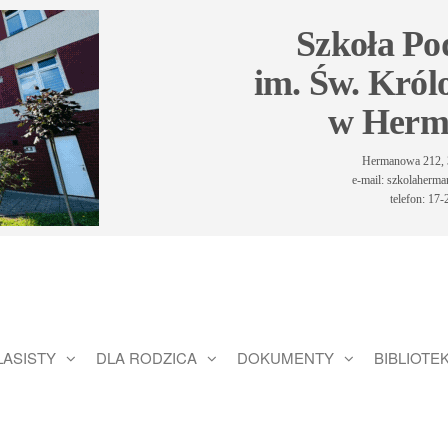
Szkoła P
im. Św. Król
w Herm
Hermanowa 212, 
e-mail: szkolaher
telefon: 17
LASISTY
DLA RODZICA
DOKUMENTY
BIBLIOTE