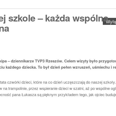
ej szkole – każda wspólna
Wył
nna
ekipa – dziennikarze TVP3 Rzeszów. Celem wizyty było przygoto
iu każdego dziecka. To był dzień pełen wzruszeń, uśmiechu i re
tata czwórki dzieci, które na co dzień uczęszczają do naszej szkoły
 na trampolinie, przez wspieranie dzieci w szatni, aż po wspólne og
ecność pana Łukasza są pięknym przykładem tego, jak ojciec buduj