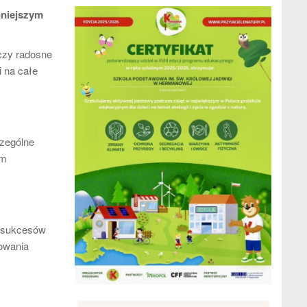
nniejszym
czy radosne
i na całe
czególne
am
z sukcesów
dowania