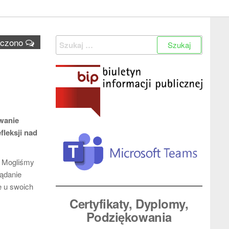
Szukaj:
ączono
wanie
fleksji nad
. Mogliśmy
lądanie
e u swoich
Certyfikaty, Dyplomy
,
Podziękowania