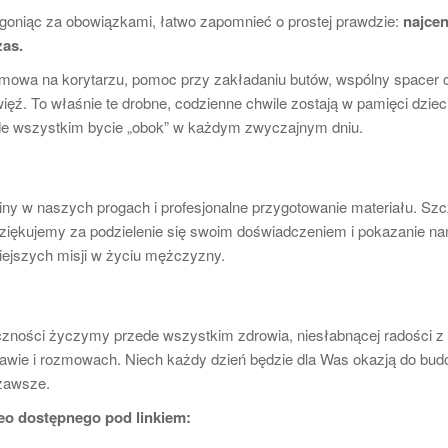
goniąc za obowiązkami, łatwo zapomnieć o prostej prawdzie:
najce
zas.
zmowa na korytarzu, pomoc przy zakładaniu butów, wspólny spacer 
 więź. To właśnie te drobne, codzienne chwile zostają w pamięci dziec
przede wszystkim bycie „obok” w każdym zwyczajnym dniu.
ny w naszych progach i profesjonalne przygotowanie materiału. Sz
ziękujemy za podzielenie się swoim doświadczeniem i pokazanie n
żniejszych misji w życiu mężczyzny.
łeczności życzymy przede wszystkim zdrowia, niesłabnącej radości 
bawie i rozmowach. Niech każdy dzień będzie dla Was okazją do bu
zawsze.
deo dostępnego pod linkiem: