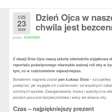
Dzień Ojca w nasz
CZE
23
chwila jest bezce
2026
przez
ADMINMK
Z okazji Dnia Ojca naszą szkołę odwiedziła wyjątkowa 
reportażu poświęconego niezwykle ważnej roli taty w życ
tym, co w rodzicielstwie najważniejsze.
Bohaterem nagrania został
pan Łukasz Siuta
– szczęśliwy 
podejrzeć, jak wygląda ich codzienność: od wspólnych zabaw
szkolnych wystaw. Zaangażowanie, troska i autentyczna ob
pociech poczucie bezpieczeństwa i wiary we własne siły.
Czas – najpiękniejszy prezent