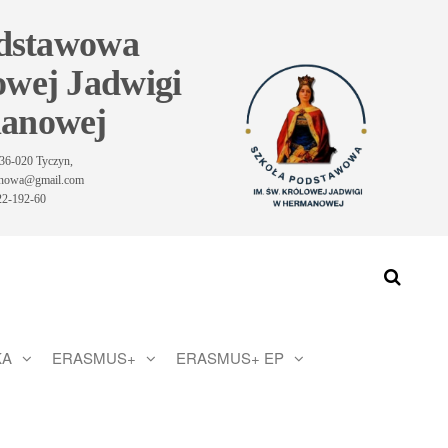
odstawowa
owej Jadwigi
anowej
36-020 Tyczyn,
manowa@gmail.com
-22-192-60
KA
ERASMUS+
ERASMUS+ EP